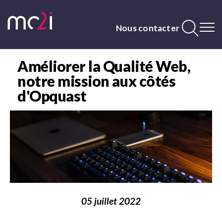
Aller
au
contenu
Nous contacter
principal
Contenu
principal
Améliorer la Qualité Web,
notre mission aux côtés
d'Opquast
Image
05 juillet 2022