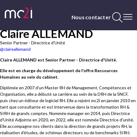
Aller
au
contenu
Nous contacter
principal
Claire ALLEMAND
Contenu
principal
Senior Partner - Directrice d'Unité
@claireallemand
Claire ALLEMAND est Senior Partner - Directrice d'Unité.
Elle est en charge du développement de l'offre Ressources
Humaines au sein du cabinet.
Diplômée en 2007 d’un Master RH de Management, Compétences et
Organisation, elle a débuté sa carrière au sein de la DRH de la SNCF,
puis chez un éditeur de logiciel RH. Elle a rejoint mc2i en janvier 2010 en
tant que consultante et est intervenue dans la transformation RH &
SIRH de grands comptes. Nommée manager en 2014, puis Directrice
d'Unité Adjointe en 2020, en 2022, elle est nommée Directrice d'unité.
Elle accompagne nos clients dans la direction de grands projets RH, la
réalisation d’études, de schémas directeurs ou de benchmarks SIRH.