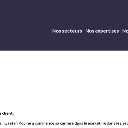
Nos secteurs
Nos expertises
No
Navigation
mc2i
 client.
 Gaëtan Robine a commencé sa carrière dans le marketing dans les secte