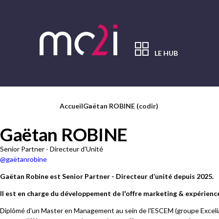
Aller
au
contenu
principal
LE HUB
Contenu
principal
Accueil
Gaëtan ROBINE (codir)
Gaëtan ROBINE
Senior Partner - Directeur d'Unité
@gaëtanrobine
Gaëtan Robine est Senior Partner - Directeur d’unité depuis 2025.
Il est en charge du développement de l'offre marketing & expérience
Diplômé d'un Master en Management au sein de l'ESCEM (groupe Excelia),