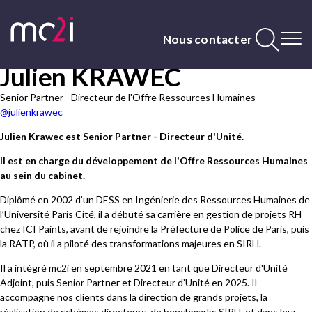
Aller
au
contenu
Nous contacter
principal
Julien KRAWEC
Contenu
principal
Senior Partner - Directeur de l'Offre Ressources Humaines
@julienkrawec
Julien Krawec est Senior Partner - Directeur d'Unité.
Il est en charge du développement de l'Offre Ressources Humaines
au sein du cabinet.
Diplômé en 2002 d’un DESS en Ingénierie des Ressources Humaines de
l’Université Paris Cité, il a débuté sa carrière en gestion de projets RH
chez ICI Paints, avant de rejoindre la Préfecture de Police de Paris, puis
la RATP, où il a piloté des transformations majeures en SIRH.
Il a intégré mc2i en septembre 2021 en tant que Directeur d'Unité
Adjoint, puis Senior Partner et Directeur d’Unité en 2025. Il
accompagne nos clients dans la direction de grands projets, la
réalisation de schémas directeurs, de benchmarks SIRH, et dans leur